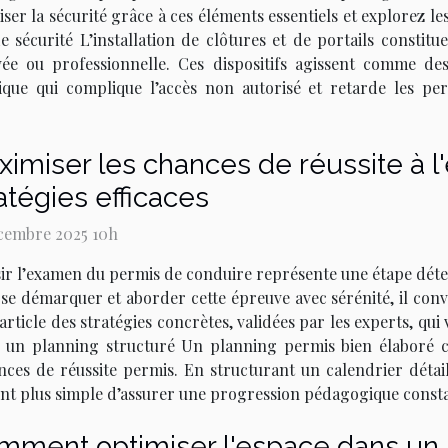
er la sécurité grâce à ces éléments essentiels et explorez le
 sécurité L’installation de clôtures et de portails constit
rivée ou professionnelle. Ces dispositifs agissent comme d
ique qui complique l’accès non autorisé et retarde les pe
imiser les chances de réussite à 
atégies efficaces
cembre 2025 10h
ir l’examen du permis de conduire représente une étape dét
se démarquer et aborder cette épreuve avec sérénité, il co
article des stratégies concrètes, validées par les experts, q
r un planning structuré Un planning permis bien élaboré c
nces de réussite permis. En structurant un calendrier détail
vient plus simple d’assurer une progression pédagogique const
mment optimiser l'espace dans un s