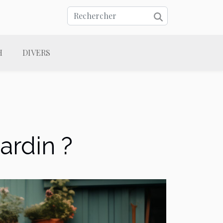
H
DIVERS
rdin ?