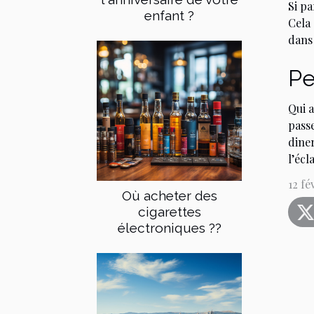
Si pa
enfant ?
Cela
dans
Pe
Qui a
pass
diner
l’écl
12 fé
Où acheter des
cigarettes
électroniques ??