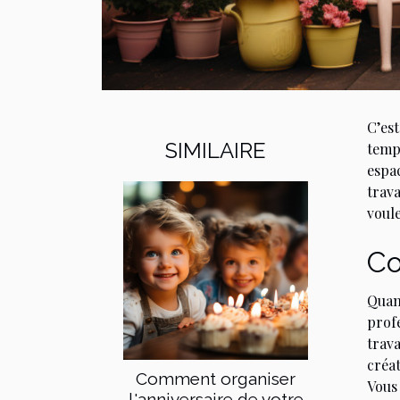
C’est
SIMILAIRE
temps
espa
trav
voul
Co
Quan
prof
trav
créat
Comment organiser
Vous
l'anniversaire de votre