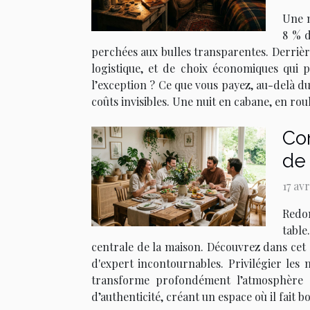
Une n
8 % d
perchées aux bulles transparentes. Derrièr
logistique, et de choix économiques qui 
l’exception ? Ce que vous payez, au-delà du
coûts invisibles. Une nuit en cabane, en rou
Co
de 
17 av
Redon
table
centrale de la maison. Découvrez dans cet
d'expert incontournables. Privilégier les m
transforme profondément l’atmosphère d
d’authenticité, créant un espace où il fait 