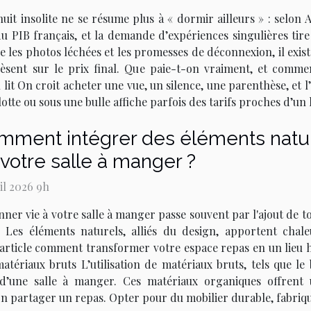
uit insolite ne se résume plus à « dormir ailleurs » : selon
u PIB français, et la demande d’expériences singulières tir
e les photos léchées et les promesses de déconnexion, il exis
pèsent sur le prix final. Que paie-t-on vraiment, et comm
 lit On croit acheter une vue, un silence, une parenthèse, et
lotte ou sous une bulle affiche parfois des tarifs proches d’un
mment intégrer des éléments natur
votre salle à manger ?
ril 2026 9h
ner vie à votre salle à manger passe souvent par l'ajout de to
. Les éléments naturels, alliés du design, apportent chale
 article comment transformer votre espace repas en un lieu 
atériaux bruts L’utilisation de matériaux bruts, tels que le 
’une salle à manger. Ces matériaux organiques offrent u
bon partager un repas. Opter pour du mobilier durable, fabriqué