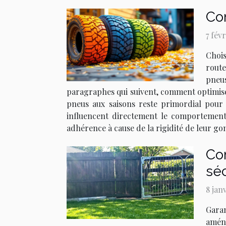
Co
7 fév
Chois
route
pneus
paragraphes qui suivent, comment optimise
pneus aux saisons reste primordial pour 
influencent directement le comportement
adhérence à cause de la rigidité de leur go
Com
séc
8 jan
Garan
aména