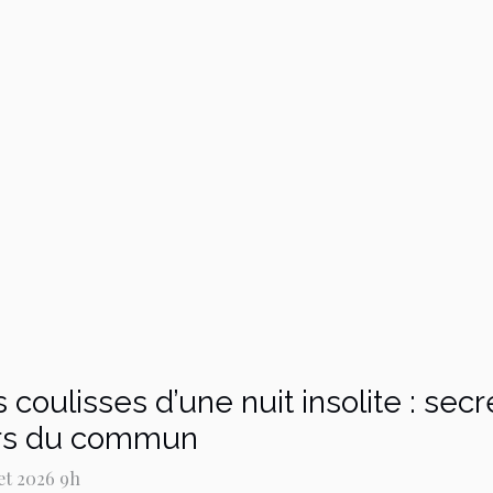
 coulisses d’une nuit insolite : se
rs du commun
let 2026 9h