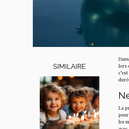
Dans 
SIMILAIRE
lors 
c’est
durée
Ne
La pr
pour 
les m
avec