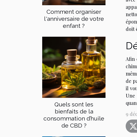
appa
Comment organiser
nett
l'anniversaire de votre
épong
enfant ?
doit 
Dé
Afin 
chimi
même
de pa
il v
Une 
quant
Quels sont les
bienfaits de la
9 dé
consommation d’huile
de CBD ?