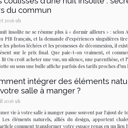
 coulisses d’une nuit insolite : se
rs du commun
let 2026 9h
uit insolite ne se résume plus à « dormir ailleurs » : selon
u PIB français, et la demande d’expériences singulières tir
e les photos léchées et les promesses de déconnexion, il exis
pèsent sur le prix final. Que paie-t-on vraiment, et comm
 lit On croit acheter une vue, un silence, une parenthèse, et
lotte ou sous une bulle affiche parfois des tarifs proches d’un
mment intégrer des éléments natur
votre salle à manger ?
ril 2026 9h
ner vie à votre salle à manger passe souvent par l'ajout de to
. Les éléments naturels, alliés du design, apportent chale
 article comment transformer votre espace repas en un lieu 