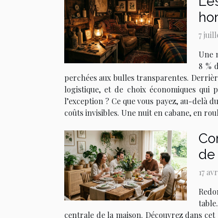
Les
ho
7 juil
Une n
8 % d
perchées aux bulles transparentes. Derrièr
logistique, et de choix économiques qui 
l’exception ? Ce que vous payez, au-delà du
coûts invisibles. Une nuit en cabane, en rou
Co
de 
17 av
Redon
table
centrale de la maison. Découvrez dans cet