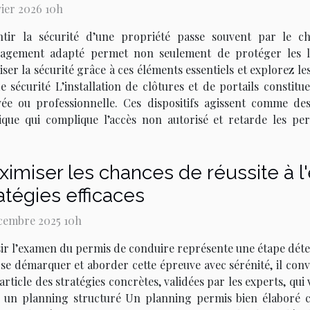
vier 2026 10h
tir la sécurité d’une propriété passe souvent par le cho
gement adapté permet non seulement de protéger les lieux
er la sécurité grâce à ces éléments essentiels et explorez le
 sécurité L’installation de clôtures et de portails constit
rivée ou professionnelle. Ces dispositifs agissent comme d
ique qui complique l’accès non autorisé et retarde les pe
imiser les chances de réussite à 
atégies efficaces
cembre 2025 10h
ir l’examen du permis de conduire représente une étape dét
se démarquer et aborder cette épreuve avec sérénité, il co
article des stratégies concrètes, validées par les experts, q
r un planning structuré Un planning permis bien élaboré c