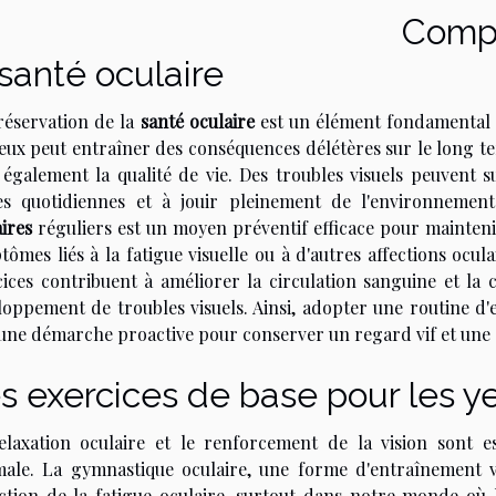
Compr
 santé oculaire
réservation de la
santé oculaire
est un élément fondamental d
yeux peut entraîner des conséquences délétères sur le long te
 également la qualité de vie. Des troubles visuels peuvent su
es quotidiennes et à jouir pleinement de l'environnemen
ires
réguliers est un moyen préventif efficace pour mainten
ômes liés à la fatigue visuelle ou à d'autres affections ocul
cices contribuent à améliorer la circulation sanguine et la 
loppement de troubles visuels. Ainsi, adopter une routine d'
 une démarche proactive pour conserver un regard vif et une 
s exercices de base pour les y
elaxation oculaire et le renforcement de la vision sont e
male. La gymnastique oculaire, une forme d'entraînement vi
ction de la fatigue oculaire, surtout dans notre monde où 