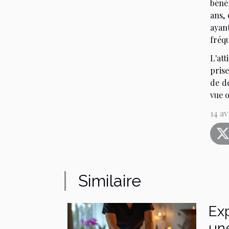
bénéf
ans, 
ayan
fréq
L'at
prise
de d
vue 
14 av
Similaire
Exp
une