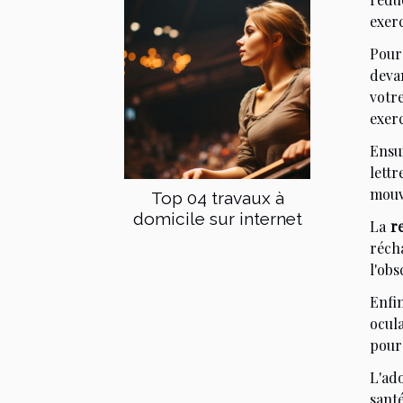
exerc
Pour
deva
votr
exerc
Ensui
lett
mouve
Top 04 travaux à
domicile sur internet
La
re
réch
l'obs
Enfi
ocul
pour 
L'ad
santé