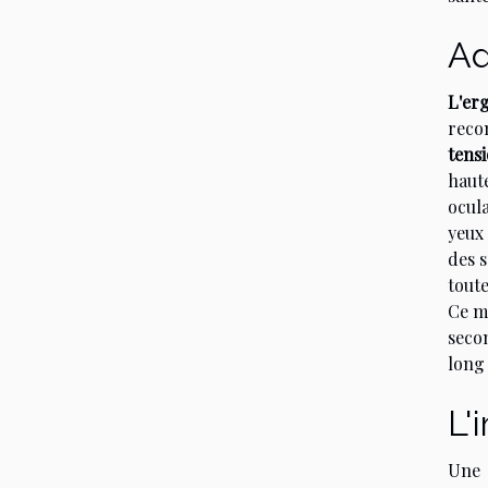
Ad
L'er
reco
tensi
haut
ocula
yeux 
des s
toute
Ce m
seco
long
L'
Une 