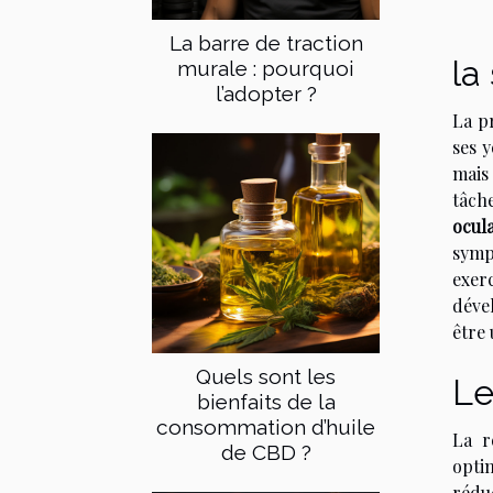
La barre de traction
la
murale : pourquoi
l’adopter ?
La p
ses 
mais
tâch
ocula
sympt
exer
déve
être
Quels sont les
Le
bienfaits de la
consommation d’huile
La r
de CBD ?
opti
rédu