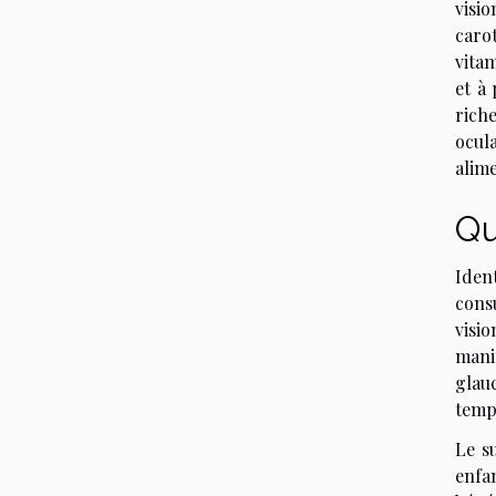
visio
caro
vitam
et à
rich
ocula
alim
Qu
Iden
consu
visio
mani
glauc
temp
Le s
enfan