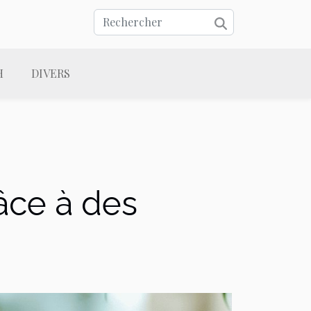
H
DIVERS
âce à des