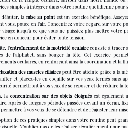
ices simples à intégrer dans votre routine quotidienne pour so
 débuter, la
mise au point
est un exercice bénéfique. Assey
nt vous, pouce en l'air. Concentrez votre regard sur votre p
e visage jusqu'à ce que vous ne puissiez plus mettre votre p
ice en douceur pour éviter toute tension.
te, l'
entraînement de la motricité oculaire
consiste à tracer 
res de l'alphabet, sans bouger la tête. Cet exercice perme
ments oculaires, en renforçant ainsi la coordination et la flu
laxation des muscles ciliaires
peut être atteinte grâce à la m
auffer et placez-les en coquille sur vos yeux fermés sans ap
curité permettront à vos yeux de se reposer et de réduire la 
n, la
concentration sur des objets éloignés
est également u
aire. Après de longues périodes passées devant un écran, fi
permettre à vos yeux de se détendre et de réajuster leur mise
option de ces pratiques simples dans votre routine peut gra
 visuelle. N'oubliez pas de les réaliser régulièrement pour max