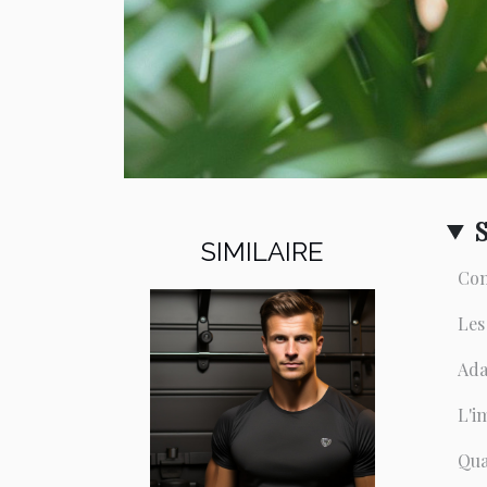
SIMILAIRE
Com
Les
Ada
L'i
Qua