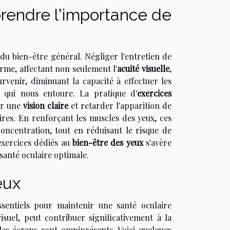
endre l'importance de
u bien-être général. Négliger l'entretien de
rme, affectant non seulement l'
acuité visuelle
,
rvenir, diminuant la capacité à effectuer les
t qui nous entoure. La pratique d'
exercices
ir une
vision claire
et retarder l'apparition de
aires. En renforçant les muscles des yeux, ces
concentration, tout en réduisant le risque de
exercices dédiés au
bien-être des yeux
s'avère
santé oculaire optimale.
eux
ssentiels pour maintenir une santé oculaire
suel, peut contribuer significativement à la
les écrans sont omniprésents. Voici quelques