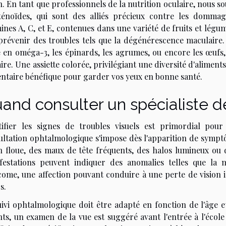
n. En tant que professionnels de la nutrition oculaire, nous 
ténoïdes, qui sont des alliés précieux contre les dommag
ines A, C, et E, contenues dans une variété de fruits et lég
 prévenir des troubles tels que la dégénérescence maculaire
e en oméga-3, les épinards, les agrumes, ou encore les œufs,
ire. Une assiette colorée, privilégiant une diversité d'aliment
entaire bénéfique pour garder vos yeux en bonne santé.
and consulter un spécialiste de
tifier les signes de troubles visuels est primordial pou
ltation ophtalmologique s'impose dès l'apparition de symptôme
n floue, des maux de tête fréquents, des halos lumineux ou d
festations peuvent indiquer des anomalies telles que la m
ome, une affection pouvant conduire à une perte de vision ir
s.
uivi ophtalmologique doit être adapté en fonction de l'âge et
ts, un examen de la vue est suggéré avant l'entrée à l'école