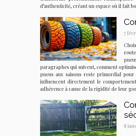
d’authenticité, créant un espace où il fait 
Co
7 fév
Chois
route
pneus
paragraphes qui suivent, comment optimise
pneus aux saisons reste primordial pour 
influencent directement le comportement
adhérence à cause de la rigidité de leur go
Com
séc
8 jan