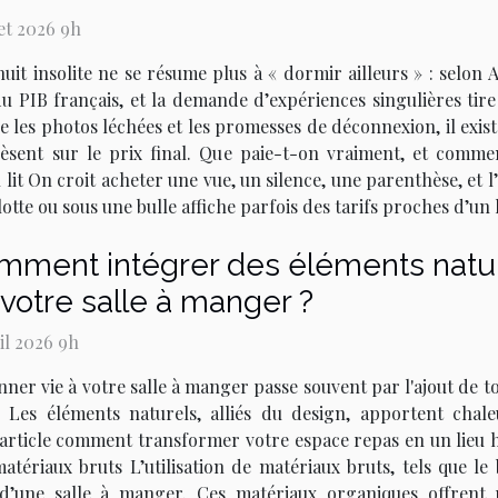
let 2026 9h
uit insolite ne se résume plus à « dormir ailleurs » : selon
u PIB français, et la demande d’expériences singulières tir
e les photos léchées et les promesses de déconnexion, il exis
pèsent sur le prix final. Que paie-t-on vraiment, et comm
 lit On croit acheter une vue, un silence, une parenthèse, et
lotte ou sous une bulle affiche parfois des tarifs proches d’un
mment intégrer des éléments natur
votre salle à manger ?
ril 2026 9h
ner vie à votre salle à manger passe souvent par l'ajout de to
. Les éléments naturels, alliés du design, apportent chale
 article comment transformer votre espace repas en un lieu 
atériaux bruts L’utilisation de matériaux bruts, tels que le 
’une salle à manger. Ces matériaux organiques offrent u