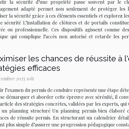
tir la sécurité d’une propriété passe souvent par le cho
gement adapté permet non seulement de protéger les lieux
er la sécurité grâce à ces éléments essentiels et explorez le
 sécurité L’installation de clôtures et de portails constit
rivée ou professionnelle. Ces dispositifs agissent comme d
ique qui complique l’accès non autorisé et retarde les pe
imiser les chances de réussite à 
atégies efficaces
cembre 2025 10h
ir l’examen du permis de conduire représente une étape dét
se démarquer et aborder cette épreuve avec sérénité, il co
article des stratégies concrètes, validées par les experts, q
r un planning structuré Un planning permis bien élaboré c
nces de réussite permis. En structurant un calendrier détail
vient plus simple d’assurer une progression pédagogique const