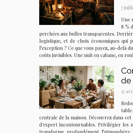
7 juil
Une n
8 % d
perchées aux bulles transparentes. Derrièr
logistique, et de choix économiques qui 
l’exception ? Ce que vous payez, au-delà du
coûts invisibles. Une nuit en cabane, en rou
Co
de 
17 av
Redon
table
centrale de la maison. Découvrez dans cet
d'expert incontournables. Privilégier les m
transforme profondément l’atmosphère d