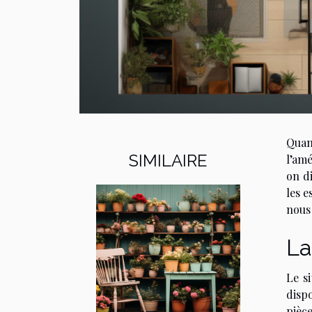
Quan
SIMILAIRE
l’am
on d
les e
nous
La
Le s
disp
pièc