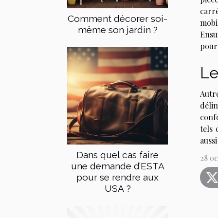
carré
Comment décorer soi-
mobi
même son jardin ?
Ensui
pour 
Le
Autr
délim
conf
tels
aussi
Dans quel cas faire
28 o
une demande d’ESTA
pour se rendre aux
USA ?