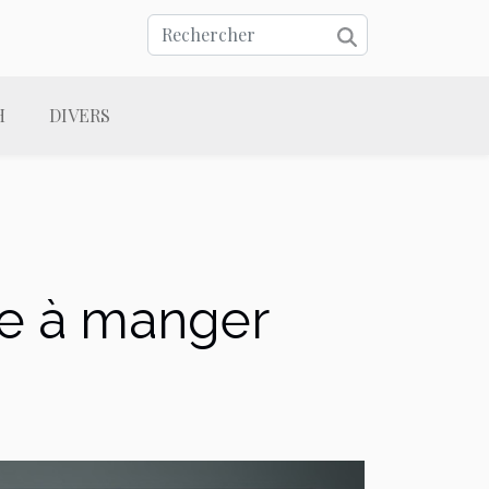
H
DIVERS
e à manger